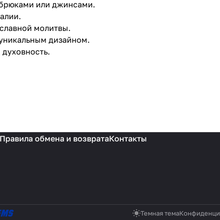
 брюками или джинсами.
алии.
ославной молитвы.
 уникальным дизайном.
и духовность.
Правила обмена и возврата
Контакты
Темная тема
Конфиденци