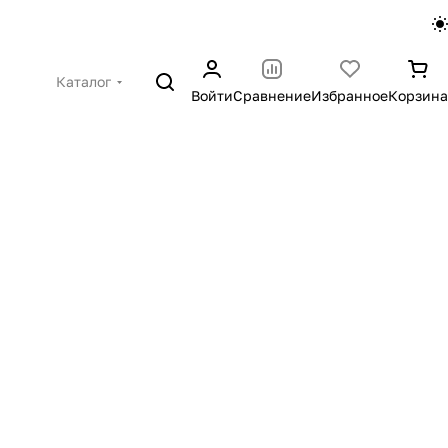
Каталог
Войти
Сравнение
Избранное
Корзина
Обложки для документов
из кожи
Ключницы из кожи
и из кожи
из кожи