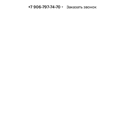
+7 906-797-74-70
Заказать звонок
Юбки
Ремни 
Очечники из кожи
Брелок