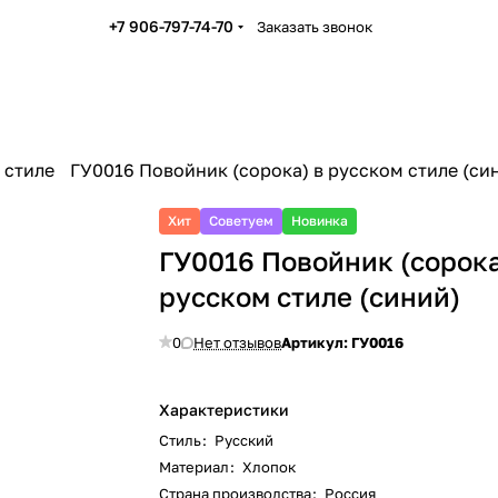
+7 906-797-74-70
Заказать звонок
 стиле
ГУ0016 Повойник (сорока) в русском стиле (си
Хит
Советуем
Новинка
ГУ0016 Повойник (сорока
русском стиле (синий)
0
Нет отзывов
Артикул:
ГУ0016
Характеристики
Стиль
:
Русский
Материал
:
Хлопок
Страна производства
:
Россия