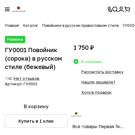
Главная
Каталог
Повойники в русском православном стиле
ГУ0001
Новинка
1 750 ₽
ГУ0001 Повойник
(сорока) в русском
В наличии
стиле (бежевый)
Рассчитать доставку
0
Нет отзывов
Нашли дешевле?
Артикул:
ГУ0001
Хочу в подарок
В корзину
Купить в 1 клик
Все товары Первая Гильдия